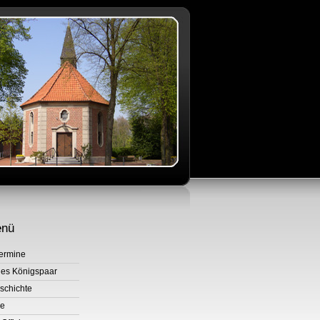
enü
Termine
des Königspaar
schichte
ie