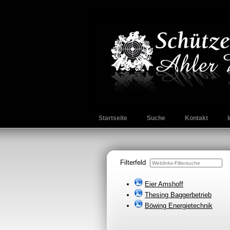
Startseite
Suche
Kontakt
Filterfeld
Eier Amshoff
Thesing Baggerbetrieb
Böwing Energietechnik