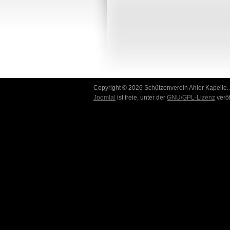
Copyright © 2026 Schützenverein Ahler Kapelle. 
Joomla!
ist freie, unter der
GNU/GPL-Lizenz
veröf